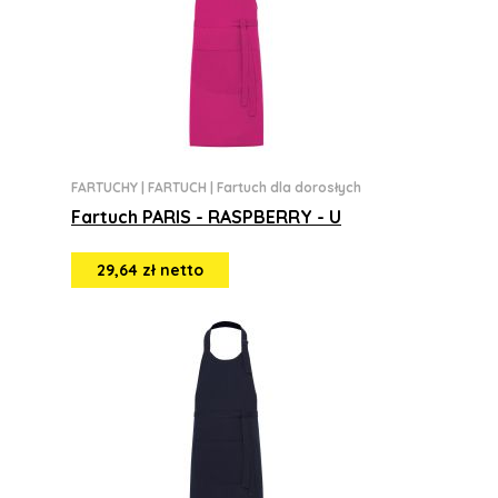
FARTUCHY
|
FARTUCH
|
Fartuch dla dorosłych
Fartuch PARIS - RASPBERRY - U
29,64 zł netto