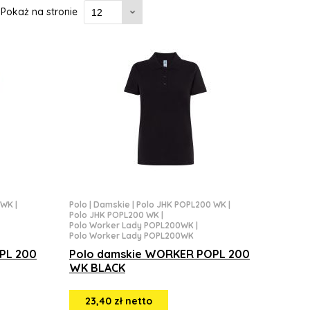
Pokaż na stronie
 WK
|
Polo
|
Damskie
|
Polo JHK POPL200 WK
|
Polo JHK POPL200 WK
|
Polo Worker Lady POPL200WK
|
Polo Worker Lady POPL200WK
PL 200
Polo damskie WORKER POPL 200
WK BLACK
23,40 zł netto