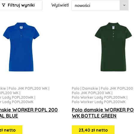
Filtruj wyniki
Wyświetl
kie
|
Polo JHK POPL200 WK
|
Polo
|
Damskie
|
Polo JHK POPL200
POPL200 WK
|
Polo JHK POPL200 WK
|
er Lady POPL200WK
|
Polo Worker Lady POPL200WK
|
er Lady POPL200WK
Polo Worker Lady POPL200WK
mskie WORKER POPL 200
Polo damskie WORKER PO
AL BLUE
WK BOTTLE GREEN
zł netto
23,40 zł netto