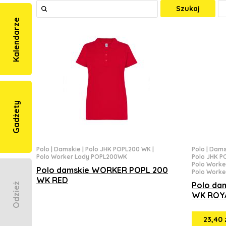
Szukaj
Kalendarze
Gadżety
Polo
|
Damskie
|
Polo JHK POPL200 WK
|
Polo
|
Dams
Polo Worker Lady POPL200WK
Polo JHK 
Polo Work
Polo damskie WORKER POPL 200
Polo Work
WK RED
Polo da
Odzież
WK ROY
23,40 