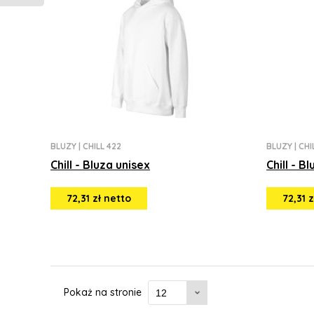
BLUZY
|
CHILL 422
BLUZY
|
CHI
Chill - Bluza unisex
Chill - B
72,31 zł netto
72,31 
Pokaż na stronie