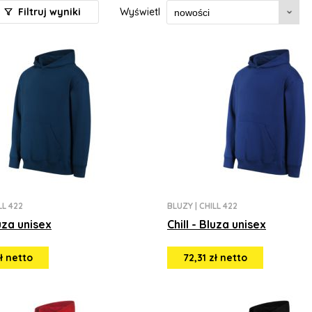
Filtruj wyniki
Wyświetl
LL 422
BLUZY
|
CHILL 422
luza unisex
Chill - Bluza unisex
zł netto
72,31 zł netto