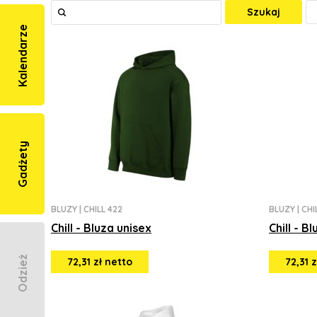
Szukaj
Kalendarze
Gadżety
BLUZY
|
CHILL 422
BLUZY
|
CHI
Chill - Bluza unisex
Chill - B
Odzież
72,31 zł netto
72,31 