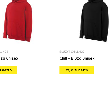
LL 422
BLUZY
|
CHILL 422
luza unisex
Chill - Bluza unisex
zł netto
72,31 zł netto