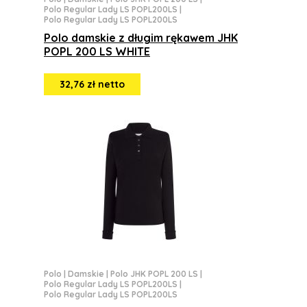
Polo Regular Lady LS POPL200LS
|
Polo Regular Lady LS POPL200LS
Polo damskie z długim rękawem JHK
POPL 200 LS WHITE
32,76 zł netto
Polo
|
Damskie
|
Polo JHK POPL 200 LS
|
Polo Regular Lady LS POPL200LS
|
Polo Regular Lady LS POPL200LS