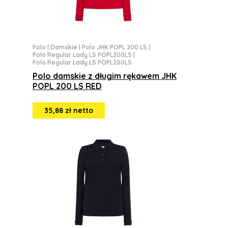
Polo
|
Damskie
|
Polo JHK POPL 200 LS
|
Polo Regular Lady LS POPL200LS
|
Polo Regular Lady LS POPL200LS
Polo damskie z długim rękawem JHK
POPL 200 LS RED
35,88 zł netto