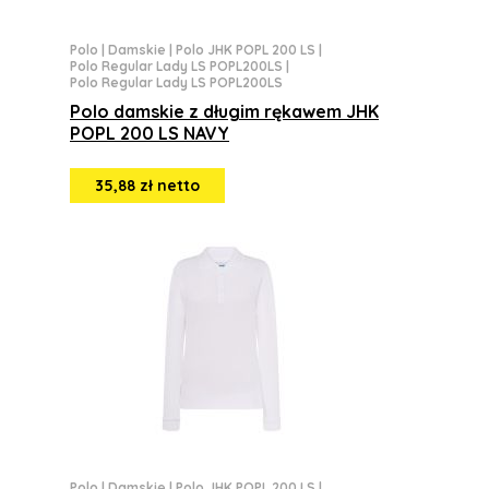
Polo
|
Damskie
|
Polo JHK POPL 200 LS
|
Polo Regular Lady LS POPL200LS
|
Polo Regular Lady LS POPL200LS
Polo damskie z długim rękawem JHK
POPL 200 LS NAVY
35,88 zł netto
Polo
|
Damskie
|
Polo JHK POPL 200 LS
|