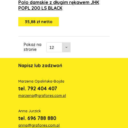
Polo damskie z długim rękawem JHK
POPL 200 LS BLACK
35,88 zł netto
Pokaż na
stronie
Napisz lub zadzwoń
Marzena Opalińska-Bojda
tel. 792 404 407
marzena@grafores.com.pl
Anna Jurzick
tel. 696 788 880
anna@grafores.com.pl