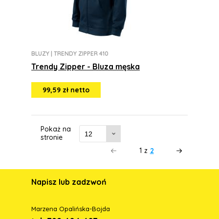
BLUZY
|
TRENDY ZIPPER 410
Trendy Zipper - Bluza męska
99,59 zł netto
Pokaż na
stronie
1
z
2
Napisz lub zadzwoń
Marzena Opalińska-Bojda