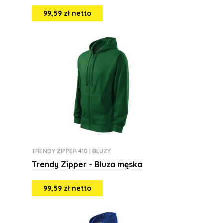
99,59 zł netto
TRENDY ZIPPER 410
|
BLUZY
Trendy Zipper - Bluza męska
99,59 zł netto