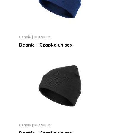
Czapki
|
BEANIE 315
Beanie - Czapka unisex
Czapki
|
BEANIE 315