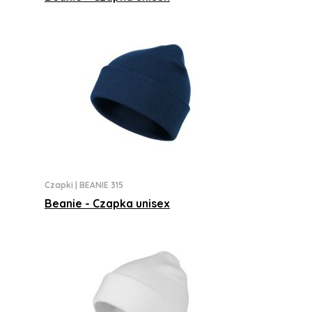
Czapki
|
BEANIE 315
Beanie - Czapka unisex