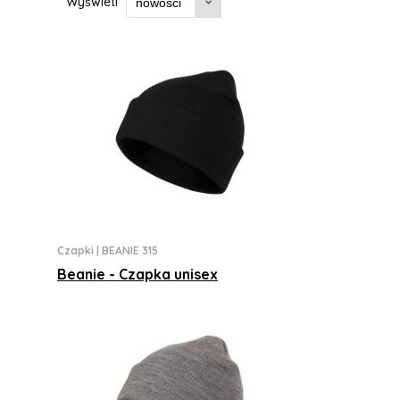
Wyświetl
Czapki
|
BEANIE 315
Beanie - Czapka unisex